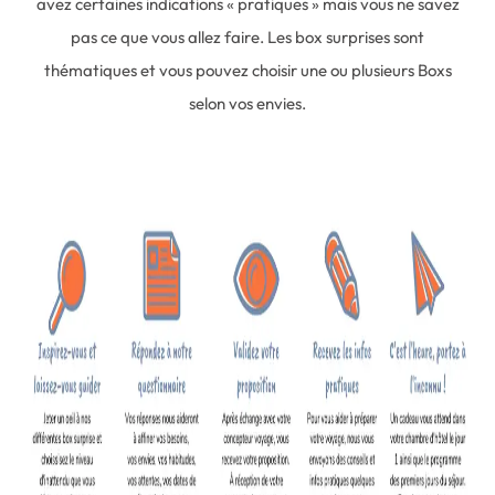
avez certaines indications « pratiques » mais vous ne savez
pas ce que vous allez faire. Les box surprises sont
thématiques et vous pouvez choisir une ou plusieurs Boxs
selon vos envies.
Complétez notre formulaire en ligne.
Grâce à vos réponses,
nous vous connaîtrons (presque) par cœur et saurons quelles seront
toutes vos attentes pour ce voyage.
Après avoir analysé vos réponses, un de nos concepteurs voyages
prendra contact avec vous
par téléphone
pour faire votre
connaissance et discuter ensemble de votre voyage afin de vous
faire une proposition. Que ce soit pour le séjour 100% mystère ou
pour un itinéraire classique parsemé de Boxs surprises, nos
propositions ne vous révéleront que l’essentiel afin de garantir l’effet
de surprise et l’excitation !
Ça y est,
vous avez validé votre voyage idéal
, on ne touche plus à