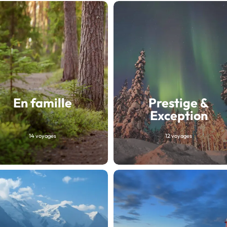
En famille
Prestige &
Exception
14 voyages
12 voyages