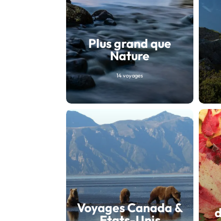
Plus grand que
Nature
14 voyages
Voyages Canada &
d
Etats-Unis