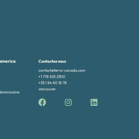
america
Contactez nous
contact@terra-canada.com
+1 778 825 2300
+33 1 84 80 18 78
vancouver
dominicaine