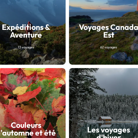
Expéditions &
Voyages Canad
Aventure
Est
13 voyages
62 voyages
Couleurs
Les voyages
'automne et été
d'hiver