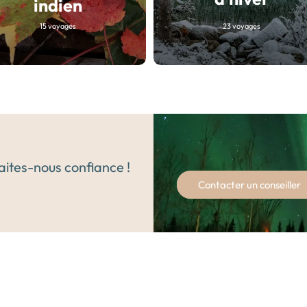
indien
15 voyages
23 voyages
Faites-nous confiance !
Contacter un conseiller