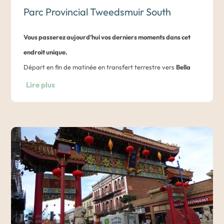
Les guides emmèneront les visiteurs dans les
lieux de
Parc Provincial Tweedsmuir South
moments différents.
prédilection des ours
et leur montreront les signes de leur
A noter qu’outre les ours, vous pourrez observer une grande
activité, comme les marques de griffes, les excréments et
Vous passerez aujourd’hui vos derniers moments dans cet
variété d’oiseaux et d’autres animaux sauvages, avec pour
les touffes de fourrure plantées dans l’écorce des arbres.
endroit unique.
toile de fond une vue incroyable sur les montagnes. Le
Les autres espèces sauvages qui habitent également la
Départ en fin de matinée en transfert terrestre vers
Bella
bateau navigant sur des eaux basses, vous pourreza
forêt sont les ours noirs, les cerfs mulets, les orignaux, les
Coola
(à l’aéroport ou au terminal de BC Ferries).
Lire plus
aisément capturer de beaux moments.
castors d’Amérique, les chèvres de montagne, le pygargue à
En fin de journée, retour au lodge pour l’apéritif suivi d’un
tête blanche et de nombreuses espèces d’amphibiens.
Vol domestique
Bella Coola
–
Vancouver
.
dîner copieux.
Toutes les visites sont conçues dans un souci de sécurité. Il
Transfert entre l’
aéroport de Vancouver
et
Vancouver
.
convient de noter que l’objectif de ces sorties n’est pas de
Nuit à l’hôtel Tweedsmuir Park Lodge en Chalet en bois.
voir des ours, mais de trouver les signes révélateurs de leur
Nuit dans un hôtel du centre de Vancouver.
passage.
Nuit à l’hôtel Tweedsmuir Park Lodge en Chalet en bois.