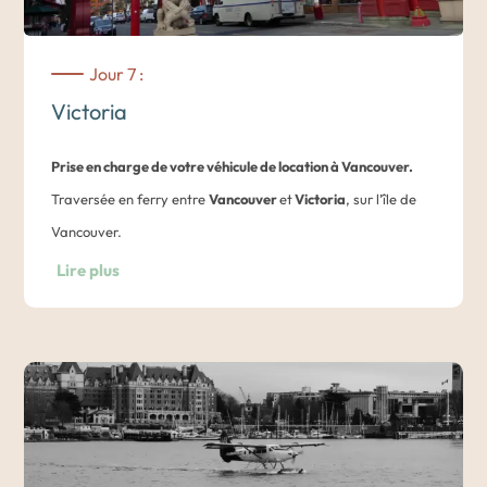
Jour 7 :
Victoria
Prise en charge de votre véhicule de location à Vancouver.
Traversée en ferry entre
Vancouver
et
Victoria
, sur l’île de
Vancouver.
L
’île de Vancouver
, grande environ comme la Belgique, est
Lire plus
située sur la côte pacifique du Canada. Lors de la traversée,
vous passerez par de nombreux détroits offrant de
magnifiques paysages et vous pourrez occasionnellement
observer des baleines selon la saison.
Nuit dans un hôtel à Victoria.