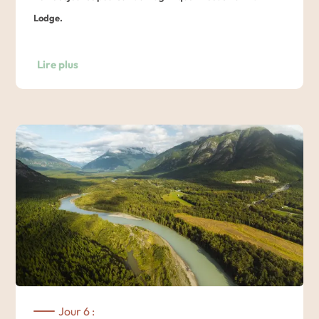
remontent la rivière pour frayer (pondre les œufs). De
Lodge.
nombreux ours, ainsi que d’autres animaux sauvages, se
rassemblent sur la rivière pour s’alimenter et s’engraisser
Après le petit-déjeuner, vous retournerez aujourd’hui
Lire plus
avant le long hiver qui s’annonce.
observer les ours, en sens inverse de la journée précédente.
Vous commencerez par une magnifique randonnée guidée au
Retour au lodge pour le déjeuner.
cœur de la Vallée de Bella coola.
Puis, reprise des activités guidées en début d’après-midi :
Détendez-vous et profitez du paysage, mais gardez les
vous partirez en promenade guidée d’interprétation de la
yeux ouverts pour apercevoir les aigles à tête blanche, les
nature.
loutres et les ours, ainsi que les cinq espèces de saumon qui
Pour apprécier pleinement cette magnifique région du
vivent dans ces eaux. Vous aurez de nombreuses
monde, il est préférable de s’aventurer avec un guide local
opportunités de capturer des souvenirs et des photos.
qui s’appuiera sur ses expériences personnelles et sa
connaissance pour partager des informations sur les
Retour au lodge pour le déjeuner.
différents climats tempérés, les plantes et les animaux
Départ avec votre guide pour observer les ours en bateau,
originaires de la région.
Jour 6 :
dans les couleurs de l’après-midi, pour capturer des