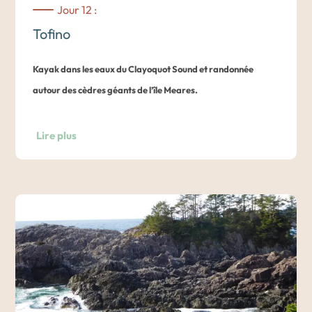
la petite rue commerçante très animée en été. Continuation
Jour 12 :
de la route vers Nanaimo.
Tofino
Nuit à l’hôtel Tigh-Na-Mara en chambre Spa Bungalow
Kayak dans les eaux du Clayoquot Sound et randonnée
Studio.
autour des cèdres géants de l’île Meares.
Nous vous proposons une sortie entre terre et mer. Vous
Lire plus
commencerez par naviguer entre les différentes îles qui
peuplent l’archipel de Clayoquot, puis vous vous arrêterez
sur le territoire de la communauté Wah-huh-jus-Hilthoois
pour admirer les cèdres géants de l’Île Meares. Une
randonnée magnifiée par un forêt primaire riche en culture
et nature.
Après-midi libre à Tofino et Ucluelet. Ces deux villages sont