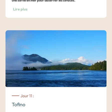
une sortie en mer pour observer les cétacés.
Lire plus
Tout d’abord, arrêt au village de
Cowichan Bay
, dont les
maisons de bois colorées autour de la baie donnent un
charme fou au village. De nombreux artisans et producteurs
locaux ont élu domicile dans ces maisons traditionnelles.
C’est le point de départ pour une sortie en
mer de Salish
accompagnés d’un capitaine naturaliste dont l’objectif est
l’
observation des mammifères marins
, dont la
baleine à
bosse, le rorqual, la baleine grise et l’orque
. Vous aurez
également l’occasion de rencontrer des lions de mer, des
aigles, des phoques, des marsouins de Dall et une myriade
d’oiseaux marins. L’attention principale sera portée sur la
Jour 11 :
recherche d’orques : on y croise plusieurs espèces, qui
Tofino
s’alimentent de saumon Chinook et de mammifères marins.