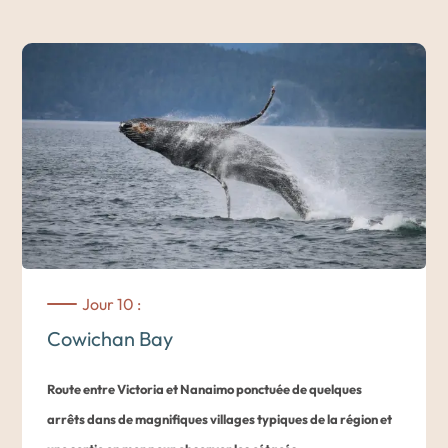
ville. Vous aurez l’occasion de découvrir les paysages sur les
montagnes Olympiques
des Etats-Unis depuis le
Parc
Provincial de Sooke
ou sur la forêt pluvieuse avec ses sapins
de Douglas depuis le
parc provincial Juan de Fuca
. Que ce
soit pour les amateurs ou pour les randonneurs habitués, il y
en a pour tous les niveaux.
Des suggestions de randonnées vous seront proposées dans
votre carnet de voyage.
Jour 10 :
Nuit dans un hôtel à Victoria.
Cowichan Bay
Route entre Victoria et Nanaimo ponctuée de quelques
arrêts dans de magnifiques villages typiques de la région et