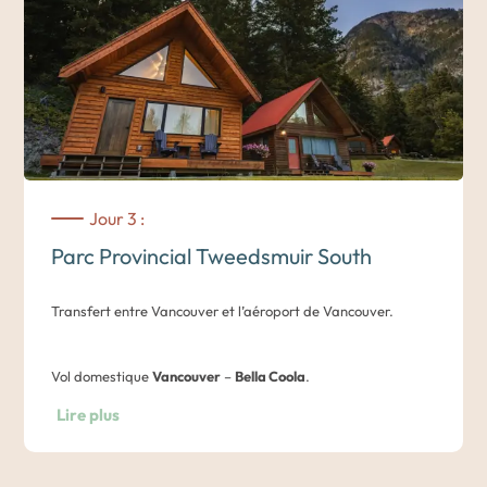
Des suggestions de visites vous seront proposées dans
votre carnet de voyage.
Nuit dans un hôtel du centre de Vancouver.
Jour 3 :
Parc Provincial Tweedsmuir South
Transfert entre Vancouver et l’aéroport de Vancouver.
Vol domestique
Vancouver
–
Bella Coola
.
Lire plus
Séjour de 4 jours / 3 nuits au Tweedsmuir Park Lodge pour
une immersion en pleine nature axée sur l’observation de