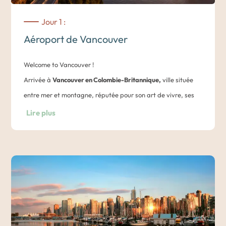
Jour 1 :
Aéroport de Vancouver
Welcome to Vancouver !
Arrivée à
Vancouver en Colombie-Britannique,
ville située
entre mer et montagne, réputée pour son art de vivre, ses
Jeux Olympiques, son ouverture sur le pacifique, son
Lire plus
influence américano-asiatique et ses couchers de soleil
orangés.
Transfert entre l’aéroport de Vancouver et Vancouver.
Nuit dans un hôtel du centre de Vancouver.