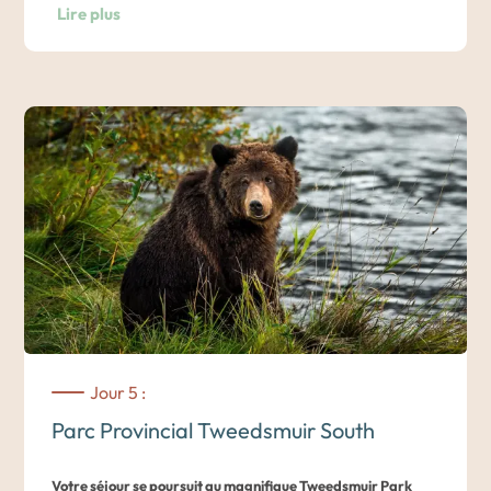
Lire plus
l’agriculture biologique.
Vous commencerez la journée par un copieux petit-déjeuner
avant de descendre jusqu’à la plateforme d’observation de
Nuit à l’hôtel Tweedsmuir Park Lodge en Chalet en bois.
la faune.
Départ avec votre guide pour votre première activité
matinale au cœur de la rivière Atnarko, entre les forêts
verdoyantes et les pics enneigés de la chaîne de montagnes
Coast Range.
Équipés d’une veste de flottaison, vous prendrez place à
bord d’un petit bateau et descendrez la rivière Atnarko pour
Jour 5 :
observer les
ours grizzly dans leur environnement naturel
, en
Parc Provincial Tweedsmuir South
train de chercher de la nourriture et de s’occuper de leurs
petits. À partir de la fin août, des milliers de saumons
Votre séjour se poursuit au magnifique Tweedsmuir Park