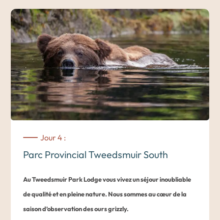
l’ours grizzly dans la Great Bear Rainforest.
Accueil à
Bella Coola
(soit à l’aéroport soit au terminal de BC
Ferries selon l’option choisie).
Transfert au
Tweedsmuir Park Lodge, territoire des Nations
Nuxalk & Ulkatcho.
Dans l’après-midi, vous prendrez possession du lodge où
vous passerez les prochains jours avant d’assister à une
Jour 4 :
présentation de la propriété. Une bouteille de vin vous
Parc Provincial Tweedsmuir South
attend dans votre chalet.
Diner au lodge.
Au Tweedsmuir Park Lodge vous vivez un séjour inoubliable
Le lodge propose une cuisine gourmet basée sur le consept
de qualité et en pleine nature. Nous sommes au cœur de la
du « farm-to-table ». Les chefs utilisent les herbes cultivées
saison d’observation des ours grizzly.
sur place, la pêche locale et un maximum d’aliments issus de