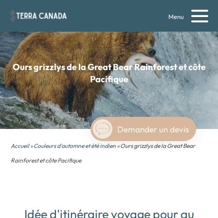
Menu
Ours grizzlys de la Great Bear Rainforest et côte
Pacifique
Demander un devis
Accueil
»
Couleurs d'automne et été indien
» Ours grizzlys de la Great Bear
Rainforest et côte Pacifique
Idée d'itinéraire voyage pour au