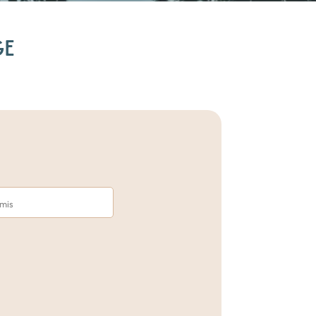
GE
amis