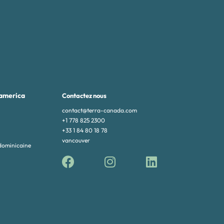
america
Contactez nous
contact@terra-canada.com
+1 778 825 2300
+33 1 84 80 18 78
vancouver
dominicaine