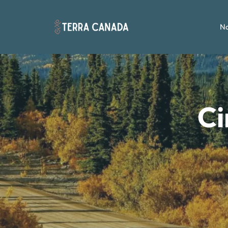
No
Ci