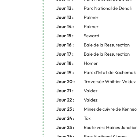
Jour 12 :
Parc National de Denali
Jour 13 :
Palmer
Jour 14 :
Palmer
Jour 15 :
Seward
Jour 16 :
Baie de la Ressurection
Jour 17 :
Baie de la Ressurection
Jour 18 :
Homer
Jour 19 :
Parc d'Etat de Kachemak
Jour 20 :
Traversée Whittier Valdez
Jour 21 :
Valdez
Jour 22 :
Valdez
Jour 23 :
Mines de cuivre de Kennec
Jour 24 :
Tok
Jour 25 :
Route vers Haines Juncti
Jour 26 :
Parc National Kluane