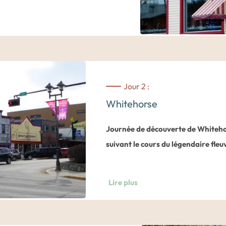
 épique de la ville et de la province
e
et
Whitehorse
.
ehorse.
Jour 2 :
Whitehorse
Journée de découverte de Whitehors
suivant le cours du légendaire fle
Dans la matinée, visite de
Whitehor
Lire plus
névralgique de la ruée vers l’or des 
rues mythiques de la ville, avec ses
découvrirez les arts et traditions d