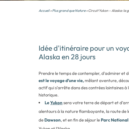
Accueil
»
Plus grand que Nature
» Circuit Yukon – Alaska: la
Idée d'itinéraire pour un vo
Alaska en 28 jours
Prendre le temps de contempler, d’admirer et de
est le voyage d’une vie,
mêlant aventure, décou
actif qui s’arrête dans des contrées lointaines
historique.
Le
Yukon
sera votre terre de départ et d’ar
alentours à la nature flamboyante, la route de l
de
Dawson
, et en fin de séjour le
Parc National
Yukon et l’Alaska.