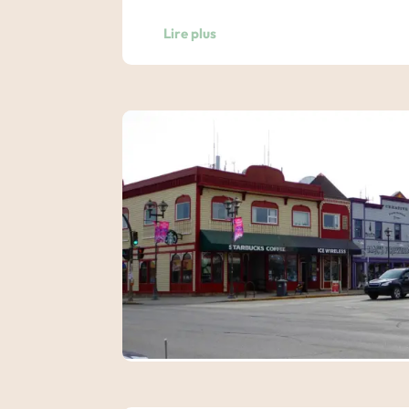
. Vous serez forcément sensible à l’histoire
Lire plus
lors de votre voyage dans le Yukon.
Transfert entre l’
aéroport de Whitehors
Nuit dans un hôtel du centre ville de Whit