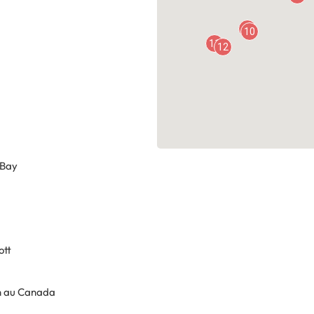
9
10
11
12
 Bay
ott
on au Canada