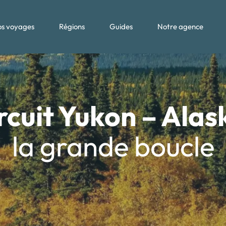
s voyages
Régions
Guides
Notre agence
rcuit Yukon – Alas
la grande boucle