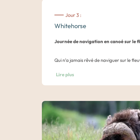
Jour 3 :
Whitehorse
Journée de navigation en canoé sur le f
Qui n’a jamais rêvé de naviguer sur le fleu
navigation à de nombreux chercheurs d’or
Lire plus
pour une aventure d’une vingtaine de jour
traversant ainsi les épaves et autres villa
berges. Nous vous proposons un condensé
6 heures le long du fleuve Yukon.
Pique-nique sur les rives du fleuve.