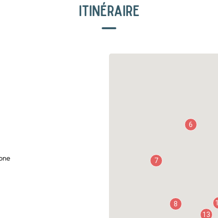
ITINÉRAIRE
6
tone
7
8
13