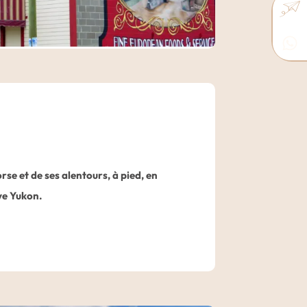
e et de ses alentours, à pied, en
uve Yukon.
se
, capitale du Yukon et centre
années 1897 et 1898. Vous arpenterez les
 façades dignes d’une autre époque et
es premiers habitants de Whitehorse, les