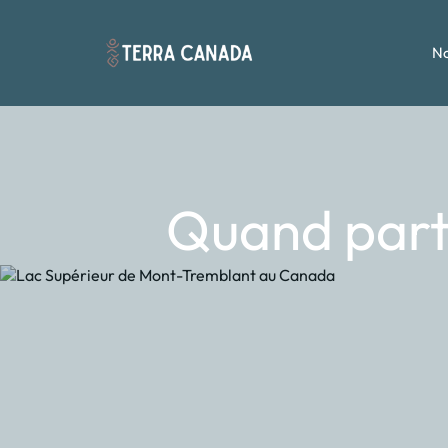
No
Quand parti