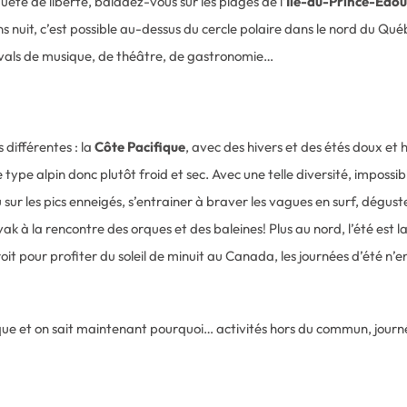
ête de liberté, baladez-vous sur les plages de l’
Ile-du-Prince-Edou
 nuit, c’est possible au-dessus du cercle polaire dans le nord du Québ
estivals de musique, de théâtre, de gastronomie…
s différentes : la
Côte Pacifique
, avec des hivers et des étés doux et 
type alpin donc plutôt froid et sec. Avec une telle diversité, impossib
ur les pics enneigés, s’entrainer à braver les vagues en surf, dégust
yak à la rencontre des orques et des baleines! Plus au nord, l’été est l
it pour profiter du soleil de minuit au Canada, les journées d’été n’e
que et on sait maintenant pourquoi… activités hors du commun, journées