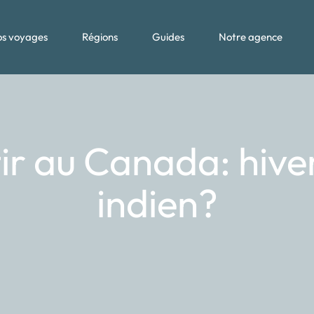
s voyages
Régions
Guides
Notre agence
r au Canada: hiver,
indien?