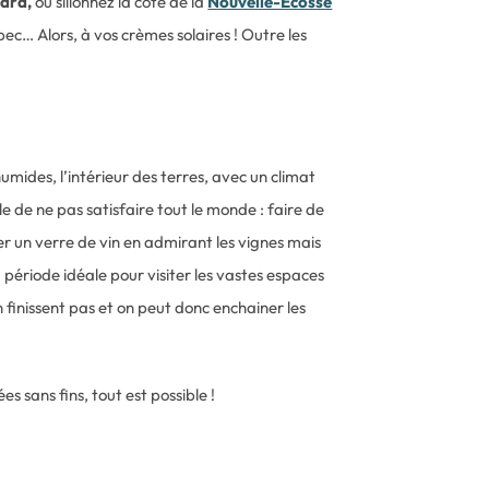
ard,
ou sillonnez la côte de la
Nouvelle-Ecosse
ec… Alors, à vos crèmes solaires ! Outre les
humides, l’intérieur des terres, avec un climat
le de ne pas satisfaire tout le monde : faire de
er un verre de vin en admirant les vignes mais
a période idéale pour visiter les vastes espaces
n finissent pas et on peut donc enchainer les
 sans fins, tout est possible !