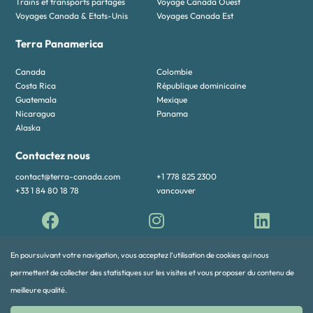
Trains et transports partagés
Voyage Canada Ouest
Voyages Canada & Etats-Unis
Voyages Canada Est
Terra Panamerica
Canada
Colombie
Costa Rica
République dominicaine
Guatemala
Mexique
Nicaragua
Panama
Alaska
Contactez nous
contact@terra-canada.com
+1 778 825 2300
+33 1 84 80 18 78
vancouver
En poursuivant votre navigation, vous acceptez l’utilisation de cookies qui nous
permettent de collecter des statistiques sur les visites et vous proposer du contenu de
meilleure qualité.
© 2026 TERRA PANAMERICA All rights reserved
v.b75a8c