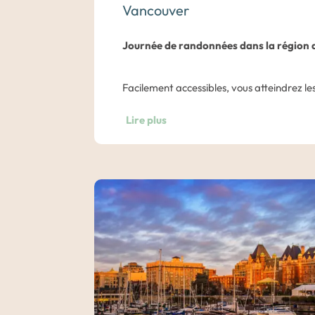
Vancouver
Journée de randonnées dans la région 
Facilement accessibles, vous atteindrez 
minutes de Vancouver. Vous aurez l’occas
Lire plus
paysages sur
la Baie Howe
, sur les build
immenses forêts de sapins de Douglas dep
encore le parc provincial Seymour.
Que s
randonneurs habitués, il y en a pour tous l
Des suggestions de randonnées vous sero
voyage.
Nuit dans un hôtel du centre de Vancouve