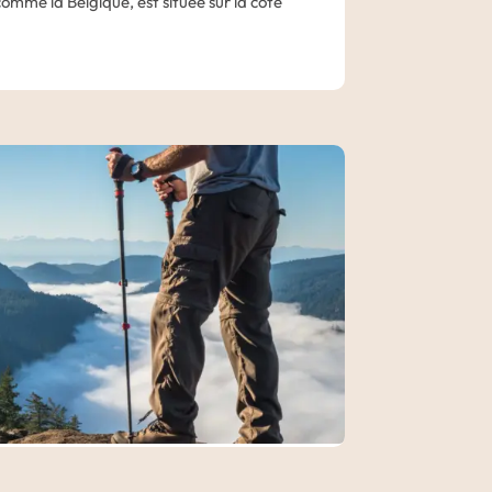
comme la Belgique, est située sur la côte
aversée, vous passerez par de nombreux
ysages et vous pourrez occasionnellement
.
écouvrir à votre rythme la capitale de
us suggèrerons diverses activités.
e brasserie canadienne;
artiers de Victoria pour observer les
orien, ou pour longer le front de mer en
ions ou bien le panorama sur
les montagnes
s très sauvages de Victoria.