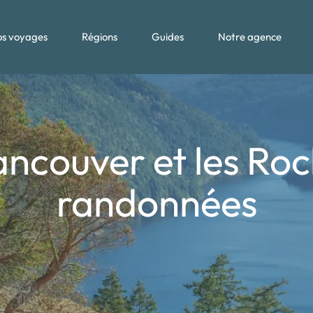
s voyages
Régions
Guides
Notre agence
Vancouver et les Ro
randonnées