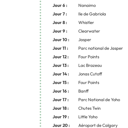
Jour 6 :
Nanaimo
Jour 7 :
Ile de Gabriola
Jour 8 :
Whistler
Jour 9 :
Clearwater
Jour 10 :
Jasper
Jour 11 :
Parc national de Jasper
Jour 12 :
Four Points
Jour 13 :
Lac Brazeau
Jour 14 :
Jonas Cutoff
Jour 15 :
Four Points
Jour 16 :
Banff
Jour 17 :
Parc National de Yoho
Jour 18 :
Chutes Twin
Jour 19 :
Little Yoho
Jour 20 :
Aéroport de Calgary