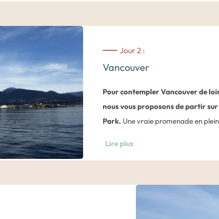
Jour 2 :
Vancouver
Pour contempler Vancouver de loin 
nous vous proposons de partir sur 
Park.
Une vraie promenade en plein a
situé entre terre et mer. Le Stanley 
Lire plus
d’Amérique du nord et c’est étonnan
pas du centre ville animé. Outre la p
découvrirez également de merveill
qu’une nature insoupçonnée. C’est u
magnifiques photos de Vancouver. A