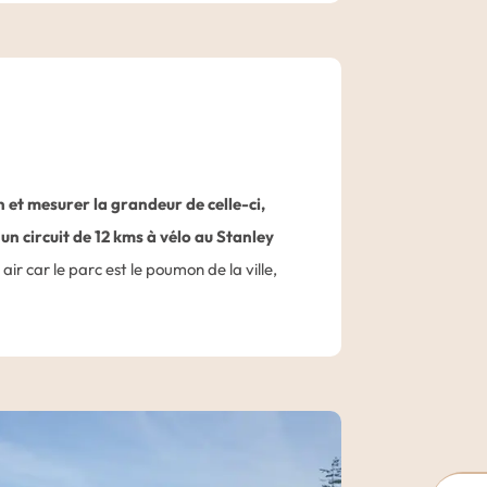
et mesurer la grandeur de celle-ci,
un circuit de 12 kms à vélo au Stanley
ir car le parc est le poumon de la ville,
Park est le troisième plus grand parc
t de se retrouver en pleine nature à deux
iste cyclable en excellent état, vous
eux
totems des Premières Nations
ainsi
n endroit idéal pour prendre de
près-midi libre à Vancouver pour