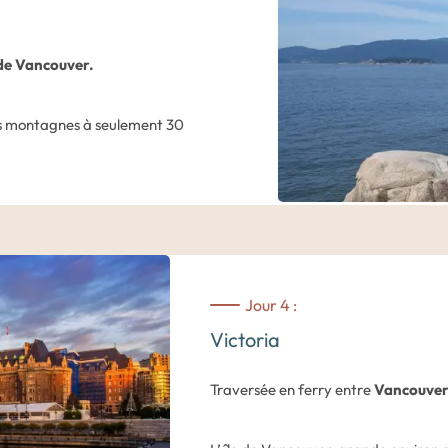
explorer les différentes facettes de l
de Vancouver.
Ville émergente de l’Amérique du n
contraste parfait entre océan et m
les montagnes à seulement 30
sérénité et agitation. En découle une
ion d’admirer de magnifiques
cœur d’un tourbillon culturel que vo
ings de Vancouver ou sur les
quartiers de la ville.
uis le
parc provincial Cypress ou
e soit pour les amateurs ou pour les
Des suggestions de visite vous sero
es niveaux.
Jour 4 :
Nuit dans un hôtel du centre de Van
nt proposées dans votre carnet de
Victoria
Traversée en ferry entre
Vancouve
r.