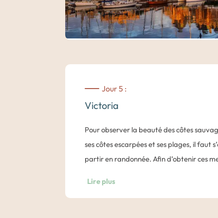
Jour 5 :
Victoria
Pour observer la beauté des côtes sauvages
ses côtes escarpées et ses plages, il faut s
partir en randonnée. Afin d’obtenir ces me
emmenons aujourd’hui marcher dans les al
Lire plus
de panoramas spectaculaires dont seule l’îl
D’une longueur de 7 kilomètres, cette ra