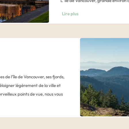
L’ île de Vancouver, grande environ 
pacifique du Canada. Lors de la tr
Lire plus
détroits offrant de magnifiques pa
observer des baleines selon la saison
Après-midi libre à Victoria pour d
Colombie-Britannique.
En fonction de vos attentes, nous vo
 de l’île de Vancouver, ses fjords,
Déguster une bière locale dans un
’éloigner légèrement de la ville et
Se promener dans les différents qu
rveilleux points de vue, nous vous
magnifiques demeures de style Vict
entours de Victoria, à la recherche
vue d’admirer le ballet des hydrav
e (et votre guide) ont le secret.
Olympiques
des États-Unis.
Partir randonner dans les alentour
ndonnée vous mènera face à des