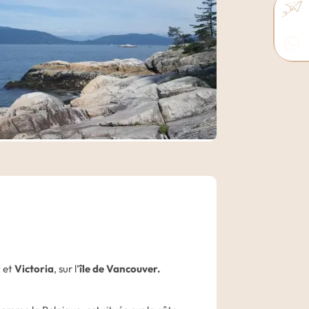
a ville à votre rythme.
ord, Vancouver se démarque par un
ontagne, ancienneté et modernité,
 réalité singulière qui nous plonge au
us découvrirez en parcourant les différents
nt proposées dans votre carnet de voyage.
couver.
r
et
Victoria
, sur l’
île de Vancouver.