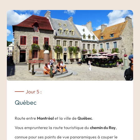
Plus de
200 espèces d’oiseaux
se côtoient dans cet îlot de
Nuit dans un hôtel de Montréal. Au choix : Plateau Mont-
nature. Différents itinéraires s’offrent alors à vous et vous
Royal, Quartier des spectacles, Vieux-Montréal.
permettent de découvrir plusieurs écosystèmes entre les
cinq lacs du parc et sa forêt à la végétation exceptionnelle.
Durant votre balade, levez la tête. Différents rapaces se
partagent le ciel. Parmi eux
l’autour des palombes
,
la buse à
queue rousse
ou encore la colorée
crécerelle d’Amérique
. A
la tombée du jour, c’est au tour des rapaces nocturnes de
faire leur entrée. Entre
Ducs Maculés
,
Grands-Ducs
d’Amérique
et
chouettes rayées
vous ne saurez plus où
Jour 5 :
donner de la tête !
Québec
Des suggestions de randonnées et visites seront proposées
Route entre
Montréal
et la ville de
Québec
.
dans votre carnet de voyage.
Vous emprunterez la route touristique du
chemin du Roy
,
connue pour ses points de vue panoramiques à couper le