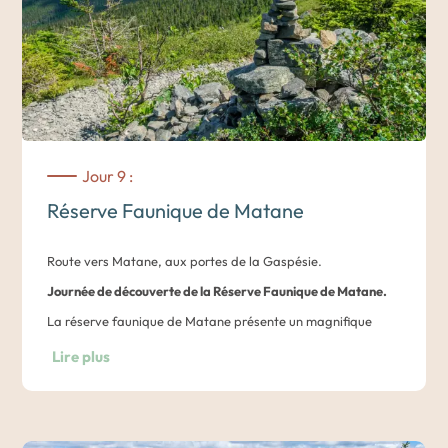
Des suggestions de randonnées et d’activités vous seront
proposées dans votre carnet de voyage.
Nuit dans un hébergement aux abords du Parc National du
Bic.
Jour 9 :
Réserve Faunique de Matane
Route vers Matane, aux portes de la Gaspésie.
Journée de découverte de la Réserve Faunique de Matane.
La réserve faunique de Matane présente un magnifique
panorama montagneux saisissant traversé sur plus de 100
Lire plus
km par le célèbre sentier international des Appalaches. Des
randonnées sont proposées à la journée. En pagayant sur
l’Étang à la truite, les montagnes majestueuses et la faune