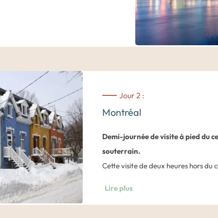
: Plateau Mont-Royal, Quartier des
Jour 2 :
Montréal
Demi-journée de visite à pied du c
souterrain.
Cette visite de deux heures hors du 
les dessous de la ville de Montréal. 
Lire plus
Montréal, animé et cosmopolite, avec 
principaux monuments :