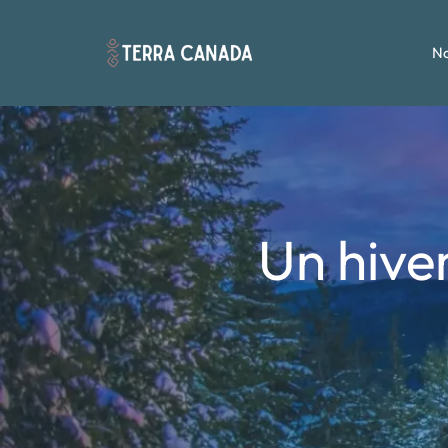
No
Un hive