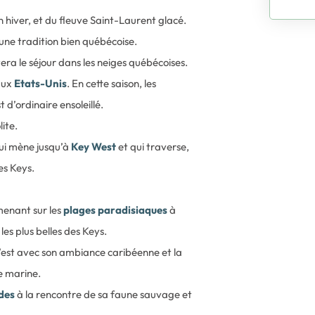
 hiver, et du fleuve Saint-Laurent glacé.
une tradition bien québécoise.
ra le séjour dans les neiges québécoises.
 aux
Etats-Unis
. En cette saison, les
 d’ordinaire ensoleillé.
lite.
ui mène jusqu’à
Key West
et qui traverse,
es Keys.
menant sur les
plages paradisiaques
à
les plus belles des Keys.
est avec son ambiance caribéenne et la
e marine.
des
à la rencontre de sa faune sauvage et