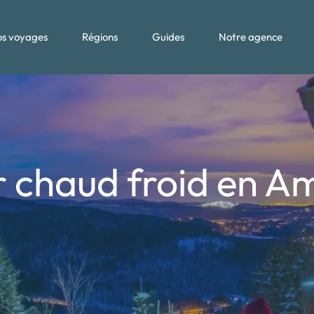
s voyages
Régions
Guides
Notre agence
r chaud froid en Am