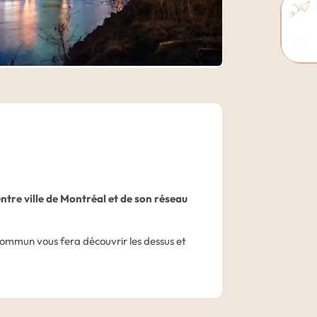
entre ville de Montréal et de son réseau
commun vous fera découvrir les dessus et
Vous arpenterez les rues du centre de
votre guide local et visiterez les