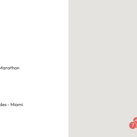
 Marathon
des - Miami
6
7