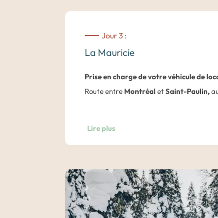
Jour 3 :
La Mauricie
Prise en charge de votre véhicule de lo
Route entre
Montréal
et
Saint-Paulin,
au
Séjour de trois jours / deux nuits en plei
Lire plus
Du Loup, au cœur de la Mauricie.
Le domaine s’étend sur des hectares, et f
qui constitue une très grande prouesse. Tou
le site. La nature y est luxuriante, la riv
magnifiques chutes d’eau résonnent de par
l’établissement dispose d’un spa nordiqu