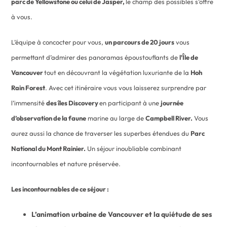
parc de Yellowstone ou celui de Jasper,
le champ des possibles s’offre
à vous.
L’équipe à concocter pour vous,
un parcours de 20 jours
vous
permettant d’admirer des panoramas époustouflants de
l’Île de
Vancouver
tout en découvrant la végétation luxuriante de la
Hoh
Rain Forest
. Avec cet itinéraire vous vous laisserez surprendre par
l’immensité
des îles Discovery
en participant à une
journée
d’observation de la faune
marine au large de
Campbell River.
Vous
aurez aussi la chance de traverser les superbes étendues du
Parc
National du Mont Rainier.
Un séjour inoubliable combinant
incontournables et nature préservée.
Les incontournables de ce séjour :
L’animation urbaine de Vancouver et la quiétude de ses