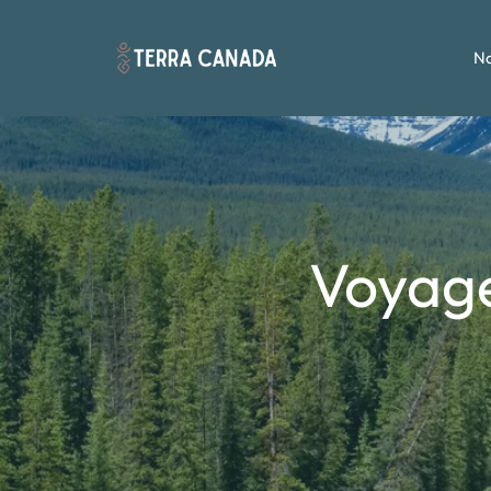
No
Voyage